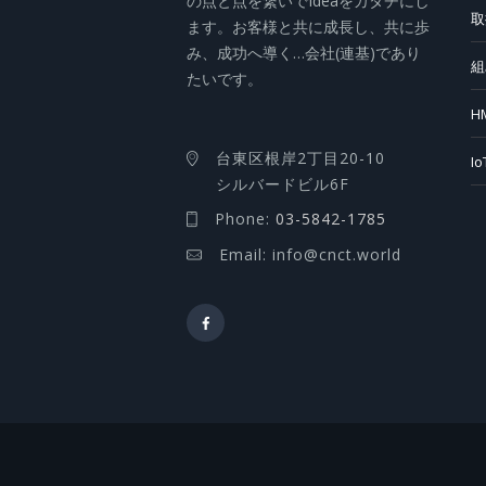
の点と点を繋いでIdeaをカタチにし
取
ます。お客様と共に成長し、共に歩
み、成功へ導く…会社(連基)であり
組
たいです。
H
台東区根岸2丁目20-10
I
シルバードビル6F
Phone:
03-5842-1785
Email: info@cnct.world