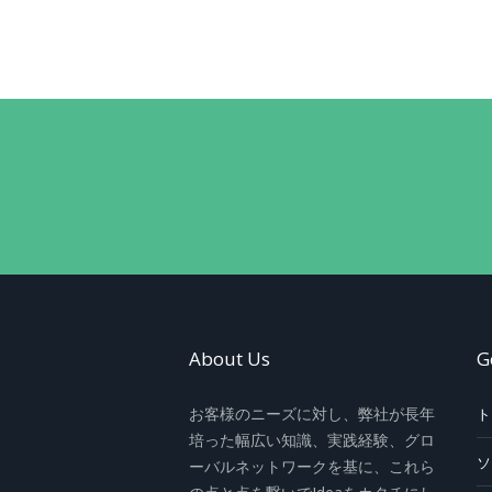
About Us
G
お客様のニーズに対し、弊社が長年
ト
培った幅広い知識、実践経験、グロ
ソ
ーバルネットワークを基に、これら