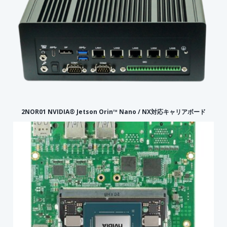
2NOR01 NVIDIA® Jetson Orin™ Nano / NX対応キャリアボード