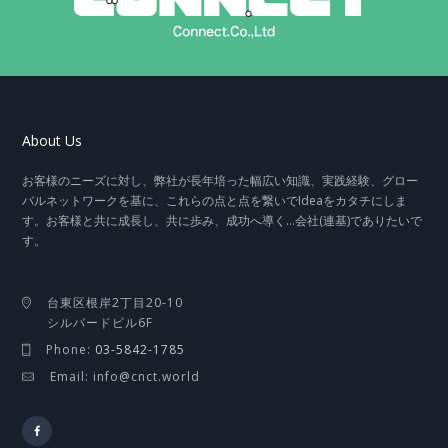
About Us
お客様のニーズに対し、弊社が長年培った幅広い知識、実践経験、グロー
バルネットワークを基に、これらの点と点を繋いでIdeaをカタチにしま
す。お客様と共に成長し、共に歩み、成功へ導く…会社(連基)でありたいで
す。
台東区根岸2丁目20-10
シルバードビル6F
Phone:
03-5842-1785
Email: info@cnct.world