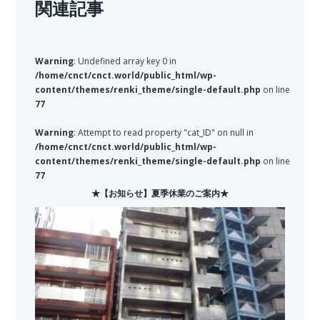
関連記事
Warning
: Undefined array key 0 in
/home/cnct/cnct.world/public_html/wp-
content/themes/renki_theme/single-default.php
on line
77
Warning
: Attempt to read property "cat_ID" on null in
/home/cnct/cnct.world/public_html/wp-
content/themes/renki_theme/single-default.php
on line
77
★【お知らせ】夏季休業のご案内★