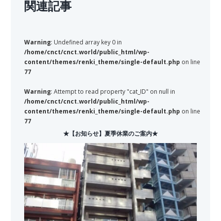
関連記事
Warning
: Undefined array key 0 in
/home/cnct/cnct.world/public_html/wp-
content/themes/renki_theme/single-default.php
on line
77
Warning
: Attempt to read property "cat_ID" on null in
/home/cnct/cnct.world/public_html/wp-
content/themes/renki_theme/single-default.php
on line
77
★【お知らせ】夏季休業のご案内★