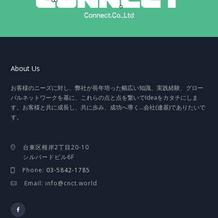
About Us
お客様のニーズに対し、弊社が長年培った幅広い知識、実践経験、グロー
バルネットワークを基に、これらの点と点を繋いでIdeaをカタチにしま
す。お客様と共に成長し、共に歩み、成功へ導く…会社(連基)でありたいで
す。
台東区根岸2丁目20-10
シルバードビル6F
Phone:
03-5842-1785
Email: info@cnct.world