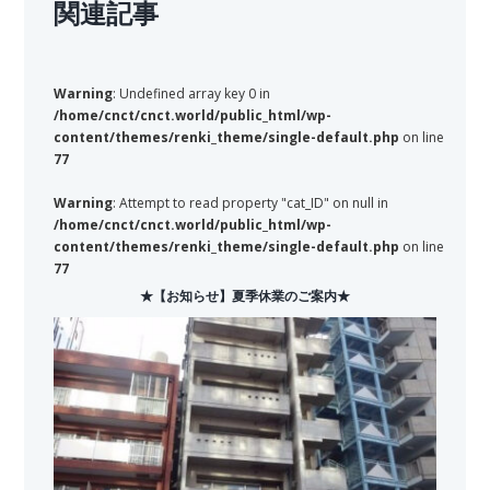
関連記事
Warning
: Undefined array key 0 in
/home/cnct/cnct.world/public_html/wp-
content/themes/renki_theme/single-default.php
on line
77
Warning
: Attempt to read property "cat_ID" on null in
/home/cnct/cnct.world/public_html/wp-
content/themes/renki_theme/single-default.php
on line
77
★【お知らせ】夏季休業のご案内★