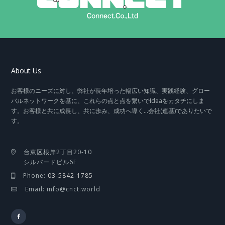
About Us
お客様のニーズに対し、弊社が長年培った幅広い知識、実践経験、グロー
バルネットワークを基に、これらの点と点を繋いでIdeaをカタチにしま
す。お客様と共に成長し、共に歩み、成功へ導く…会社(連基)でありたいで
す。
台東区根岸2丁目20-10
シルバードビル6F
Phone:
03-5842-1785
Email: info@cnct.world