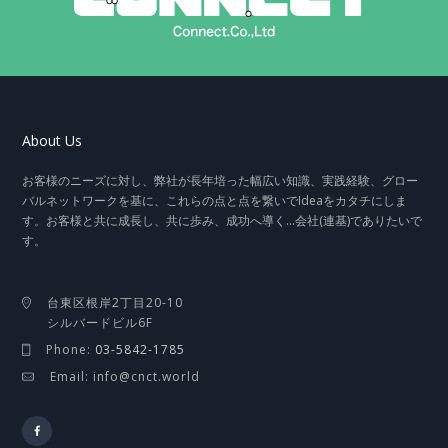
About Us
お客様のニーズに対し、弊社が長年培った幅広い知識、実践経験、グロー
バルネットワークを基に、これらの点と点を繋いでIdeaをカタチにしま
す。お客様と共に成長し、共に歩み、成功へ導く…会社(連基)でありたいで
す。
台東区根岸2丁目20-10
シルバードビル6F
Phone:
03-5842-1785
Email: info@cnct.world