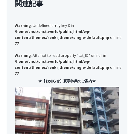
関連記事
Warning
: Undefined array key 0 in
/home/cnct/cnct.world/public_html/wp-
content/themes/renki_theme/single-default.php
on line
77
Warning
: Attempt to read property "cat_ID" on null in
/home/cnct/cnct.world/public_html/wp-
content/themes/renki_theme/single-default.php
on line
77
★【お知らせ】夏季休業のご案内★