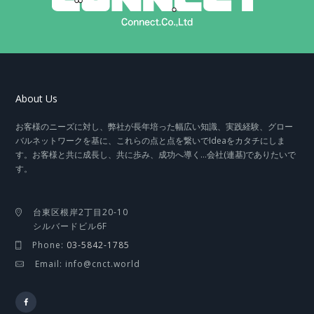
About Us
お客様のニーズに対し、弊社が長年培った幅広い知識、実践経験、グロー
バルネットワークを基に、これらの点と点を繋いでIdeaをカタチにしま
す。お客様と共に成長し、共に歩み、成功へ導く…会社(連基)でありたいで
す。
台東区根岸2丁目20-10
シルバードビル6F
Phone:
03-5842-1785
Email: info@cnct.world