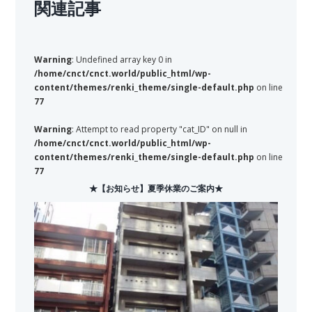
関連記事
Warning
: Undefined array key 0 in
/home/cnct/cnct.world/public_html/wp-
content/themes/renki_theme/single-default.php
on line
77
Warning
: Attempt to read property "cat_ID" on null in
/home/cnct/cnct.world/public_html/wp-
content/themes/renki_theme/single-default.php
on line
77
★【お知らせ】夏季休業のご案内★