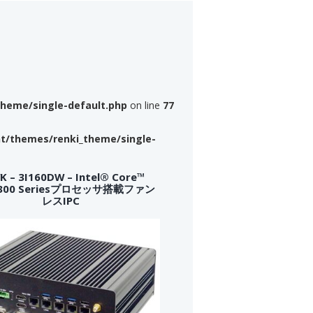
theme/single-default.php
on line
77
nt/themes/renki_theme/single-
 – 3I160DW – Intel® Core™
a 300 Seriesプロセッサ搭載ファン
レスIPC