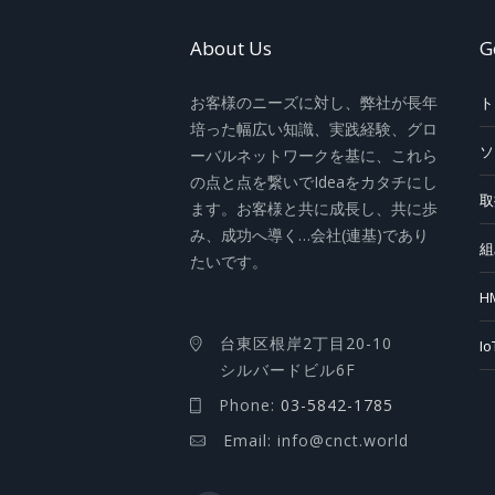
About Us
G
お客様のニーズに対し、弊社が長年
ト
培った幅広い知識、実践経験、グロ
ソ
ーバルネットワークを基に、これら
の点と点を繋いでIdeaをカタチにし
取
ます。お客様と共に成長し、共に歩
み、成功へ導く…会社(連基)であり
組
たいです。
H
台東区根岸2丁目20-10
I
シルバードビル6F
Phone:
03-5842-1785
Email: info@cnct.world