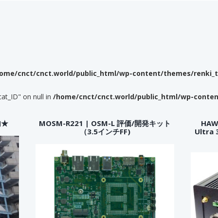
ome/cnct/cnct.world/public_html/wp-content/themes/renki_
cat_ID" on null in
/home/cnct/cnct.world/public_html/wp-conte
内★
MOSM-R221 | OSM-L 評価/開発キット
HAWK
（3.5インチFF)
Ultr