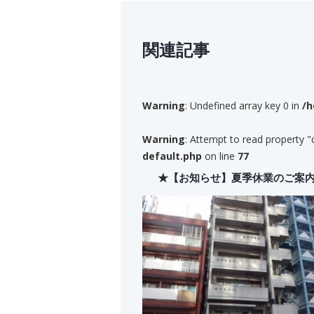
関連記事
Warning
: Undefined array key 0 in
/h
Warning
: Attempt to read property "
default.php
on line
77
★【お知らせ】夏季休業のご案