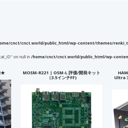
ome/cnct/cnct.world/public_html/wp-content/themes/renki_
cat_ID" on null in
/home/cnct/cnct.world/public_html/wp-conte
内★
MOSM-R221 | OSM-L 評価/開発キット
HAWK
（3.5インチFF)
Ultr