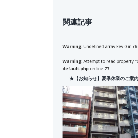
関連記事
Warning
: Undefined array key 0 in
/h
Warning
: Attempt to read property "
default.php
on line
77
★【お知らせ】夏季休業のご案