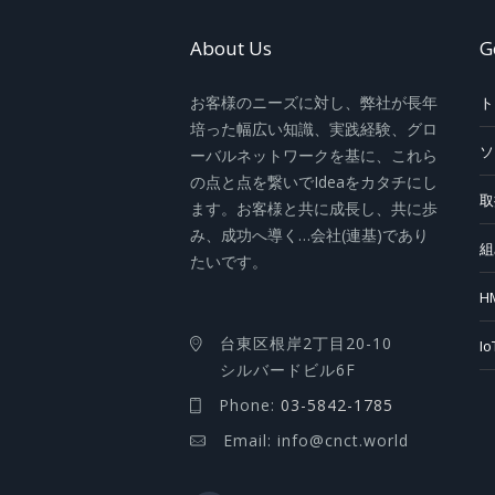
About Us
G
お客様のニーズに対し、弊社が長年
ト
培った幅広い知識、実践経験、グロ
ソ
ーバルネットワークを基に、これら
の点と点を繋いでIdeaをカタチにし
取
ます。お客様と共に成長し、共に歩
み、成功へ導く…会社(連基)であり
組
たいです。
H
台東区根岸2丁目20-10
I
シルバードビル6F
Phone:
03-5842-1785
Email: info@cnct.world