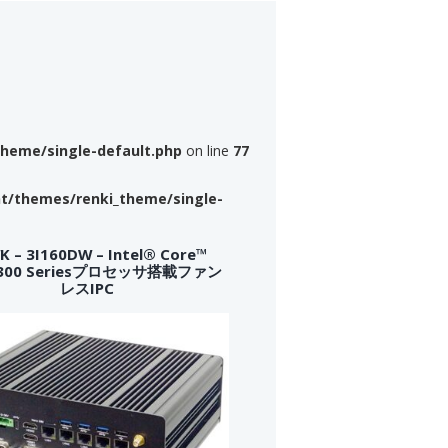
theme/single-default.php
on line
77
nt/themes/renki_theme/single-
 – 3I160DW – Intel® Core™
a 300 Seriesプロセッサ搭載ファン
レスIPC