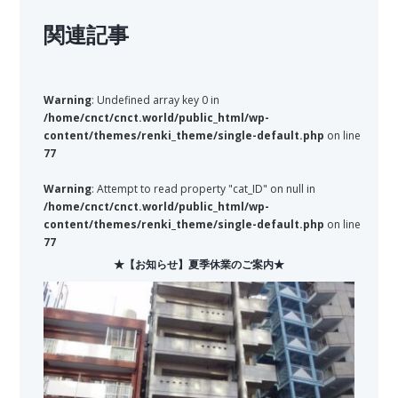
関連記事
Warning
: Undefined array key 0 in
/home/cnct/cnct.world/public_html/wp-
content/themes/renki_theme/single-default.php
on line
77
Warning
: Attempt to read property "cat_ID" on null in
/home/cnct/cnct.world/public_html/wp-
content/themes/renki_theme/single-default.php
on line
77
★【お知らせ】夏季休業のご案内★