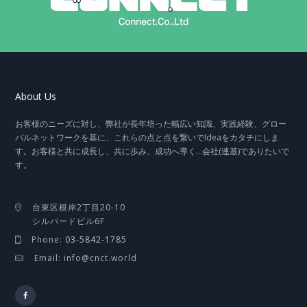
About Us
お客様のニーズに対し、弊社が長年培った幅広い知識、実践経験、グロー
バルネットワークを基に、これらの点と点を繋いでIdeaをカタチにしま
す。お客様と共に成長し、共に歩み、成功へ導く…会社(連基)でありたいで
す。
台東区根岸2丁目20-10
シルバードビル6F
Phone:
03-5842-1785
Email: info@cnct.world