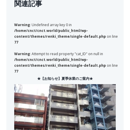
関連記事
Warning
: Undefined array key 0 in
/home/cnct/cnct.world/public_html/wp-
content/themes/renki_theme/single-default.php
on line
77
Warning
: Attempt to read property "cat_ID" on null in
/home/cnct/cnct.world/public_html/wp-
content/themes/renki_theme/single-default.php
on line
77
★【お知らせ】夏季休業のご案内★