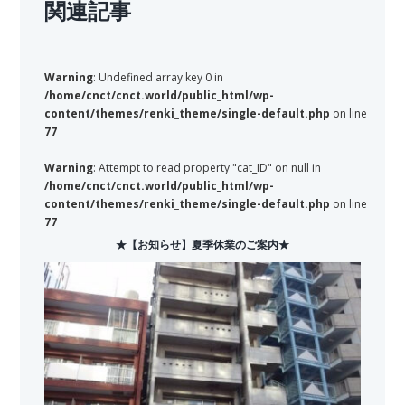
関連記事
Warning
: Undefined array key 0 in
/home/cnct/cnct.world/public_html/wp-
content/themes/renki_theme/single-default.php
on line
77
Warning
: Attempt to read property "cat_ID" on null in
/home/cnct/cnct.world/public_html/wp-
content/themes/renki_theme/single-default.php
on line
77
★【お知らせ】夏季休業のご案内★