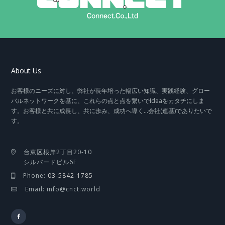
About Us
お客様のニーズに対し、弊社が長年培った幅広い知識、実践経験、グロー
バルネットワークを基に、これらの点と点を繋いでIdeaをカタチにしま
す。お客様と共に成長し、共に歩み、成功へ導く…会社(連基)でありたいで
す。
台東区根岸2丁目20-10
シルバードビル6F
Phone:
03-5842-1785
Email: info@cnct.world