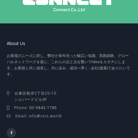
About Us
お客様のニーズに対し、弊社が長年培った幅広い知識、実践経験、グロー
バルネットワークを基に、これらの点と点を繋いでIdeaをカタチにしま
す。お客様と共に成長し、共に歩み、成功へ導く…会社(連基)でありたいで
す。
台東区根岸2丁目20-10
シルバードビル6F
Phone:
03-5842-1785
Email: info@cnct.world