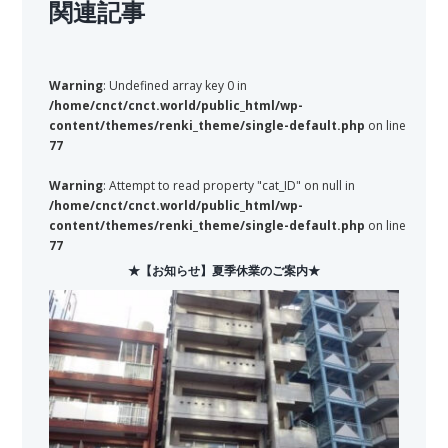
関連記事
Warning
: Undefined array key 0 in
/home/cnct/cnct.world/public_html/wp-
content/themes/renki_theme/single-default.php
on line
77
Warning
: Attempt to read property "cat_ID" on null in
/home/cnct/cnct.world/public_html/wp-
content/themes/renki_theme/single-default.php
on line
77
★【お知らせ】夏季休業のご案内★