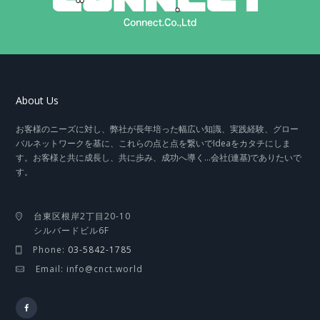
About Us
お客様のニーズに対し、弊社が長年培った幅広い知識、実践経験、グロー
バルネットワークを基に、これらの点と点を繋いでIdeaをカタチにしま
す。お客様と共に成長し、共に歩み、成功へ導く…会社(連基)でありたいで
す。
台東区根岸2丁目20-10
シルバードビル6F
Phone:
03-5842-1785
Email: info@cnct.world