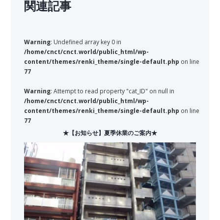
関連記事
Warning
: Undefined array key 0 in
/home/cnct/cnct.world/public_html/wp-
content/themes/renki_theme/single-default.php
on line
77
Warning
: Attempt to read property "cat_ID" on null in
/home/cnct/cnct.world/public_html/wp-
content/themes/renki_theme/single-default.php
on line
77
★【お知らせ】夏季休業のご案内★