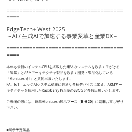
====================================
====
EdgeTech+ West 2025
～AI / 生成AIで加速する事業変革と産業DX～
====================================
====
本年も最新のインテルCPUを搭載した組込みシステムを数多く手がける
「連基」とARMアーキテクチャ製品を数多く開発・製品化している
「Geniatech社」と共同出展いたします。
FA、IoT、エッジAIシステム構築に最適な各種デバイスに加え、ARMアー
キテクチャを採用したRaspberry Pi互換のSBCなど多数出展いたします。
ご来場の際には、連基/Geniatech展示ブース（
B-G20
）に是非お立ち寄り
下さい。
■展示予定製品