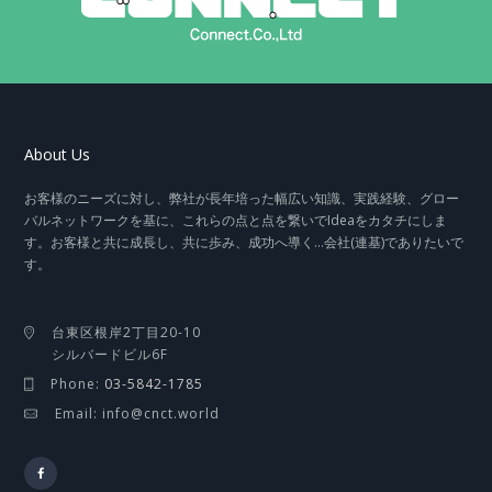
About Us
お客様のニーズに対し、弊社が長年培った幅広い知識、実践経験、グロー
バルネットワークを基に、これらの点と点を繋いでIdeaをカタチにしま
す。お客様と共に成長し、共に歩み、成功へ導く…会社(連基)でありたいで
す。
台東区根岸2丁目20-10
シルバードビル6F
Phone:
03-5842-1785
Email: info@cnct.world