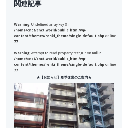
関連記事
Warning
: Undefined array key 0 in
/home/cnct/cnct.world/public_html/wp-
content/themes/renki_theme/single-default.php
on line
77
Warning
: Attempt to read property "cat_ID" on null in
/home/cnct/cnct.world/public_html/wp-
content/themes/renki_theme/single-default.php
on line
77
★【お知らせ】夏季休業のご案内★