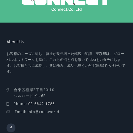
About Us
お客様のニーズに対し、弊社が長年培った幅広い知識、実践経験、グロー
バルネットワークを基に、これらの点と点を繋いでIdeaをカタチにしま
す。お客様と共に成長し、共に歩み、成功へ導く…会社(連基)でありたいで
す。
台東区根岸2丁目20-10
シルバードビル6F
Phone:
03-5842-1785
Email: info@cnct.world