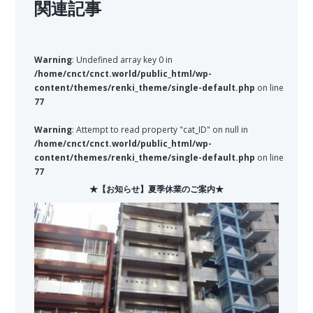
関連記事
Warning
: Undefined array key 0 in
/home/cnct/cnct.world/public_html/wp-
content/themes/renki_theme/single-default.php
on line
77
Warning
: Attempt to read property "cat_ID" on null in
/home/cnct/cnct.world/public_html/wp-
content/themes/renki_theme/single-default.php
on line
77
★【お知らせ】夏季休業のご案内★