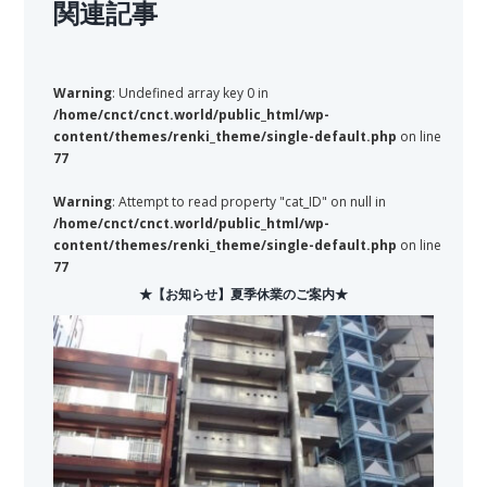
関連記事
Warning
: Undefined array key 0 in
/home/cnct/cnct.world/public_html/wp-
content/themes/renki_theme/single-default.php
on line
77
Warning
: Attempt to read property "cat_ID" on null in
/home/cnct/cnct.world/public_html/wp-
content/themes/renki_theme/single-default.php
on line
77
★【お知らせ】夏季休業のご案内★