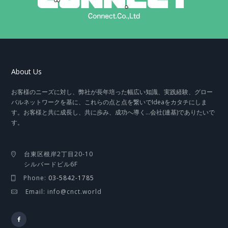
About Us
お客様のニーズに対し、弊社が長年培った幅広い知識、実践経験、グロー
バルネットワークを基に、これらの点と点を繋いでIdeaをカタチにしま
す。お客様と共に成長し、共に歩み、成功へ導く…会社(連基)でありたいで
す。
台東区根岸2丁目20-10
シルバードビル6F
Phone:
03-5842-1785
Email: info@cnct.world