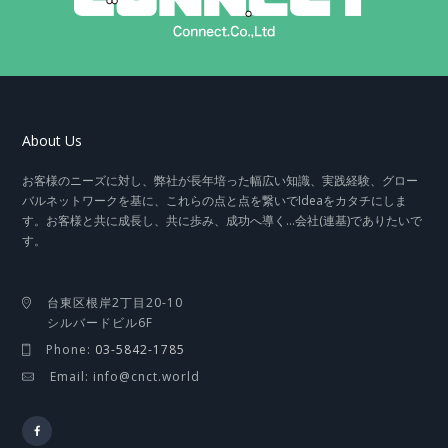
About Us
お客様のニーズに対し、弊社が長年培った幅広い知識、実践経験、グロー
バルネットワークを基に、これらの点と点を繋いでIdeaをカタチにしま
す。お客様と共に成長し、共に歩み、成功へ導く…会社(連基)でありたいで
す。
台東区根岸2丁目20-10
シルバードビル6F
Phone:
03-5842-1785
Email: info@cnct.world