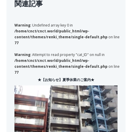
関連記事
Warning
: Undefined array key 0 in
/home/cnct/cnct.world/public_html/wp-
content/themes/renki_theme/single-default.php
on line
77
Warning
: Attempt to read property "cat_ID" on null in
/home/cnct/cnct.world/public_html/wp-
content/themes/renki_theme/single-default.php
on line
77
★【お知らせ】夏季休業のご案内★