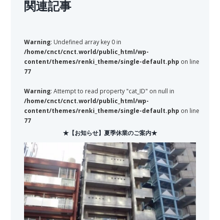
関連記事
Warning
: Undefined array key 0 in
/home/cnct/cnct.world/public_html/wp-
content/themes/renki_theme/single-default.php
on line
77
Warning
: Attempt to read property "cat_ID" on null in
/home/cnct/cnct.world/public_html/wp-
content/themes/renki_theme/single-default.php
on line
77
★【お知らせ】夏季休業のご案内★