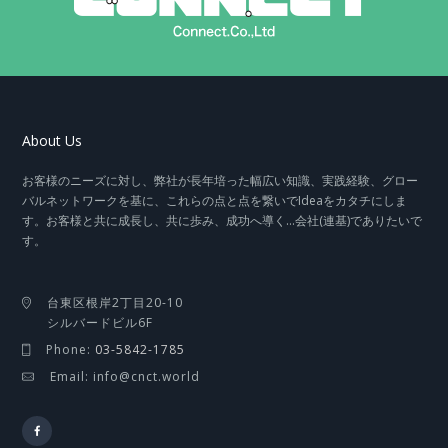
About Us
お客様のニーズに対し、弊社が長年培った幅広い知識、実践経験、グロー
バルネットワークを基に、これらの点と点を繋いでIdeaをカタチにしま
す。お客様と共に成長し、共に歩み、成功へ導く…会社(連基)でありたいで
す。
台東区根岸2丁目20-10
シルバードビル6F
Phone:
03-5842-1785
Email: info@cnct.world