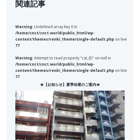
関連記事
Warning
: Undefined array key 0 in
/home/cnct/cnct.world/public_html/wp-
content/themes/renki_theme/single-default.php
on line
77
Warning
: Attempt to read property "cat_ID" on null in
/home/cnct/cnct.world/public_html/wp-
content/themes/renki_theme/single-default.php
on line
77
★【お知らせ】夏季休業のご案内★