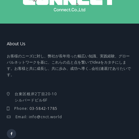
About Us
お客様のニーズに対し、弊社が長年培った幅広い知識、実践経験、グロー
バルネットワークを基に、これらの点と点を繋いでIdeaをカタチにしま
す。お客様と共に成長し、共に歩み、成功へ導く…会社(連基)でありたいで
す。
台東区根岸2丁目20-10
シルバードビル6F
Phone:
03-5842-1785
Email: info@cnct.world