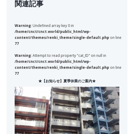
関連記事
Warning
: Undefined array key 0 in
/home/cnct/cnct.world/public_html/wp-
content/themes/renki_theme/single-default.php
on line
77
Warning
: Attempt to read property "cat_ID" on null in
/home/cnct/cnct.world/public_html/wp-
content/themes/renki_theme/single-default.php
on line
77
★【お知らせ】夏季休業のご案内★