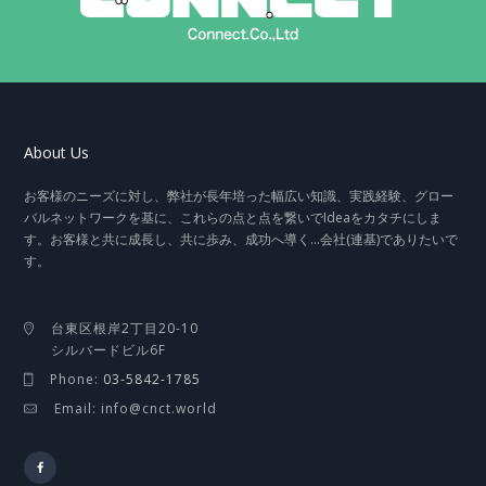
About Us
お客様のニーズに対し、弊社が長年培った幅広い知識、実践経験、グロー
バルネットワークを基に、これらの点と点を繋いでIdeaをカタチにしま
す。お客様と共に成長し、共に歩み、成功へ導く…会社(連基)でありたいで
す。
台東区根岸2丁目20-10
シルバードビル6F
Phone:
03-5842-1785
Email: info@cnct.world