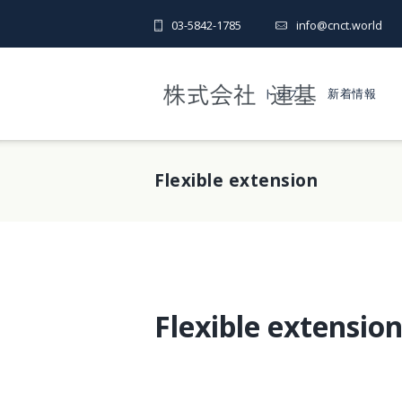
03-5842-1785
info@cnct.world
トップ
新着情報
Flexible extension
Flexible extensio