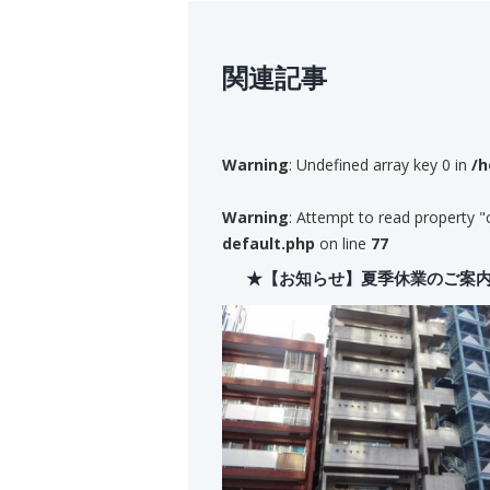
関連記事
Warning
: Undefined array key 0 in
/h
Warning
: Attempt to read property "
default.php
on line
77
★【お知らせ】夏季休業のご案