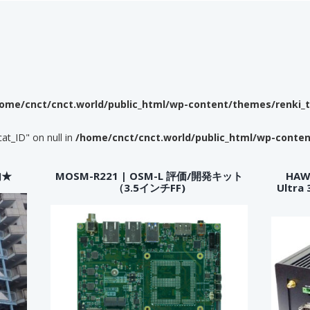
ome/cnct/cnct.world/public_html/wp-content/themes/renki_
cat_ID" on null in
/home/cnct/cnct.world/public_html/wp-conte
内★
MOSM-R221 | OSM-L 評価/開発キット
HAWK
（3.5インチFF)
Ultr