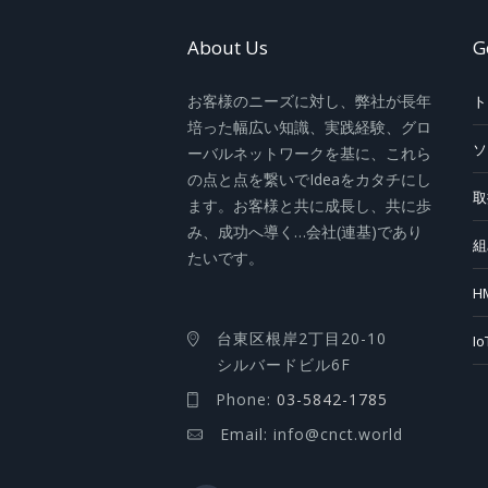
About Us
G
お客様のニーズに対し、弊社が長年
ト
培った幅広い知識、実践経験、グロ
ソ
ーバルネットワークを基に、これら
の点と点を繋いでIdeaをカタチにし
取
ます。お客様と共に成長し、共に歩
み、成功へ導く…会社(連基)であり
組
たいです。
H
台東区根岸2丁目20-10
I
シルバードビル6F
Phone:
03-5842-1785
Email: info@cnct.world