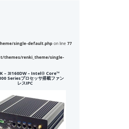
theme/single-default.php
on line
77
nt/themes/renki_theme/single-
 – 3I160DW – Intel® Core™
a 300 Seriesプロセッサ搭載ファン
レスIPC