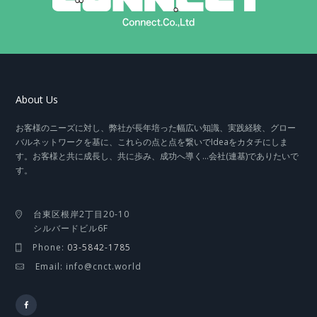
About Us
お客様のニーズに対し、弊社が長年培った幅広い知識、実践経験、グロー
バルネットワークを基に、これらの点と点を繋いでIdeaをカタチにしま
す。お客様と共に成長し、共に歩み、成功へ導く…会社(連基)でありたいで
す。
台東区根岸2丁目20-10
シルバードビル6F
Phone:
03-5842-1785
Email: info@cnct.world