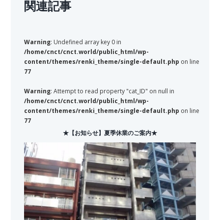
関連記事
Warning
: Undefined array key 0 in
/home/cnct/cnct.world/public_html/wp-
content/themes/renki_theme/single-default.php
on line
77
Warning
: Attempt to read property "cat_ID" on null in
/home/cnct/cnct.world/public_html/wp-
content/themes/renki_theme/single-default.php
on line
77
★【お知らせ】夏季休業のご案内★