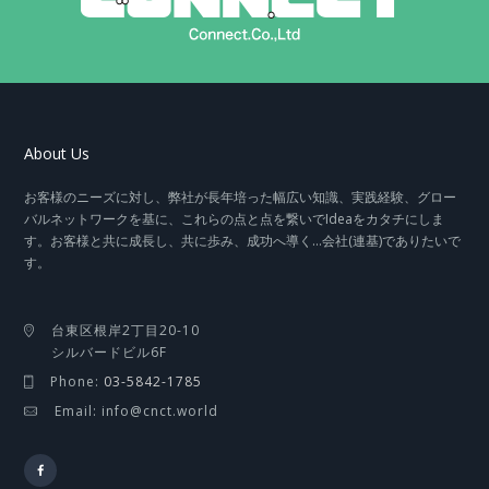
About Us
お客様のニーズに対し、弊社が長年培った幅広い知識、実践経験、グロー
バルネットワークを基に、これらの点と点を繋いでIdeaをカタチにしま
す。お客様と共に成長し、共に歩み、成功へ導く…会社(連基)でありたいで
す。
台東区根岸2丁目20-10
シルバードビル6F
Phone:
03-5842-1785
Email: info@cnct.world