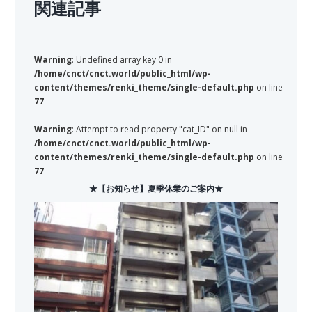
関連記事
Warning
: Undefined array key 0 in
/home/cnct/cnct.world/public_html/wp-
content/themes/renki_theme/single-default.php
on line
77
Warning
: Attempt to read property "cat_ID" on null in
/home/cnct/cnct.world/public_html/wp-
content/themes/renki_theme/single-default.php
on line
77
★【お知らせ】夏季休業のご案内★