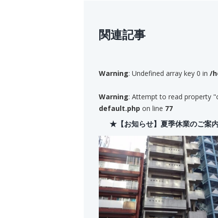
関連記事
Warning
: Undefined array key 0 in
/h
Warning
: Attempt to read property "
default.php
on line
77
★【お知らせ】夏季休業のご案