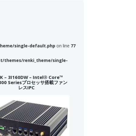
theme/single-default.php
on line
77
nt/themes/renki_theme/single-
 – 3I160DW – Intel® Core™
a 300 Seriesプロセッサ搭載ファン
レスIPC