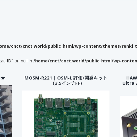
ome/cnct/cnct.world/public_html/wp-content/themes/renki_
cat_ID" on null in
/home/cnct/cnct.world/public_html/wp-conte
内★
MOSM-R221 | OSM-L 評価/開発キット
HAWK
（3.5インチFF)
Ultr