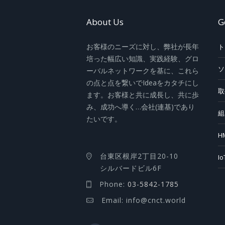
About Us
G
お客様のニーズに対し、弊社が長年
ト
培った幅広い知識、実践経験、グロ
ソ
ーバルネットワークを基に、これら
の点と点を繋いでIdeaをカタチにし
取
ます。お客様と共に成長し、共に歩
み、成功へ導く…会社(連基)であり
組
たいです。
H
台東区根岸2丁目20-10
I
シルバードビル6F
Phone:
03-5842-1785
Email: info@cnct.world