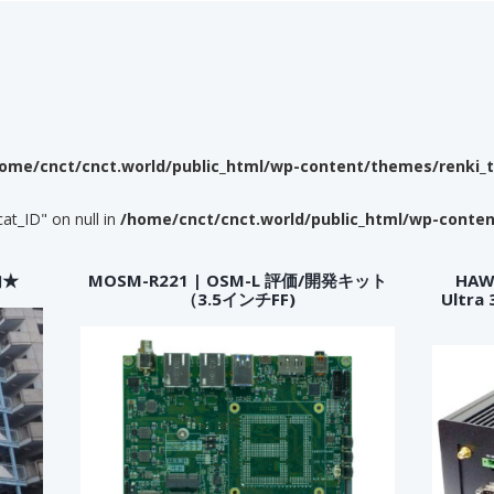
ome/cnct/cnct.world/public_html/wp-content/themes/renki_
cat_ID" on null in
/home/cnct/cnct.world/public_html/wp-conte
内★
MOSM-R221 | OSM-L 評価/開発キット
HAWK
（3.5インチFF)
Ultr