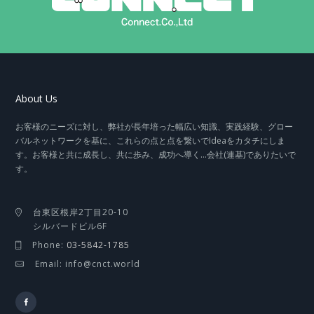
About Us
お客様のニーズに対し、弊社が長年培った幅広い知識、実践経験、グロー
バルネットワークを基に、これらの点と点を繋いでIdeaをカタチにしま
す。お客様と共に成長し、共に歩み、成功へ導く…会社(連基)でありたいで
す。
台東区根岸2丁目20-10
シルバードビル6F
Phone:
03-5842-1785
Email: info@cnct.world