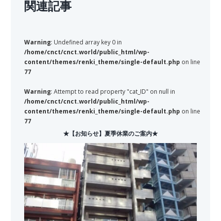
関連記事
Warning
: Undefined array key 0 in
/home/cnct/cnct.world/public_html/wp-
content/themes/renki_theme/single-default.php
on line
77
Warning
: Attempt to read property "cat_ID" on null in
/home/cnct/cnct.world/public_html/wp-
content/themes/renki_theme/single-default.php
on line
77
★【お知らせ】夏季休業のご案内★