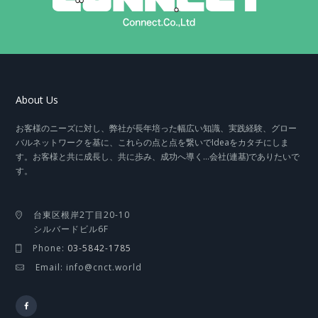
About Us
お客様のニーズに対し、弊社が長年培った幅広い知識、実践経験、グロー
バルネットワークを基に、これらの点と点を繋いでIdeaをカタチにしま
す。お客様と共に成長し、共に歩み、成功へ導く…会社(連基)でありたいで
す。
台東区根岸2丁目20-10
シルバードビル6F
Phone:
03-5842-1785
Email: info@cnct.world