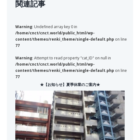
関連記事
Warning
: Undefined array key 0 in
/home/cnct/cnct.world/public_html/wp-
content/themes/renki_theme/single-default.php
on line
77
Warning
: Attempt to read property "cat_ID" on null in
/home/cnct/cnct.world/public_html/wp-
content/themes/renki_theme/single-default.php
on line
77
★【お知らせ】夏季休業のご案内★