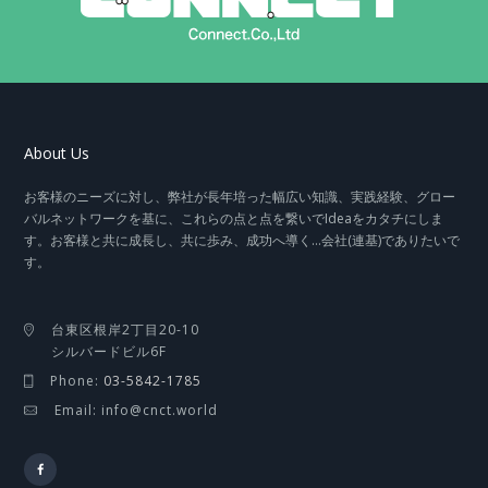
About Us
お客様のニーズに対し、弊社が長年培った幅広い知識、実践経験、グロー
バルネットワークを基に、これらの点と点を繋いでIdeaをカタチにしま
す。お客様と共に成長し、共に歩み、成功へ導く…会社(連基)でありたいで
す。
台東区根岸2丁目20-10
シルバードビル6F
Phone:
03-5842-1785
Email: info@cnct.world