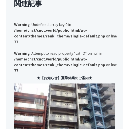
関連記事
Warning
: Undefined array key 0 in
/home/cnct/cnct.world/public_html/wp-
content/themes/renki_theme/single-default.php
on line
77
Warning
: Attempt to read property "cat_ID" on null in
/home/cnct/cnct.world/public_html/wp-
content/themes/renki_theme/single-default.php
on line
77
★【お知らせ】夏季休業のご案内★