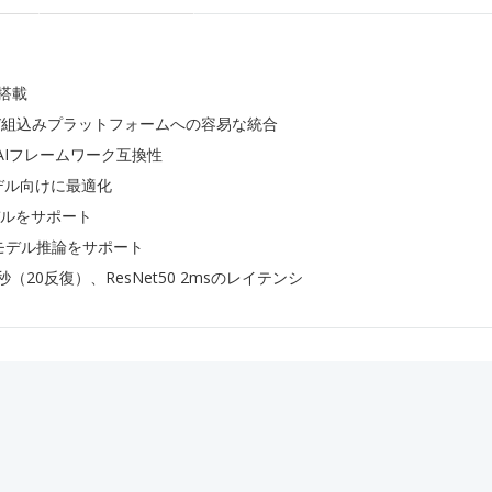
U搭載
び組込みプラットフォームへの容易な統合
XとのAIフレームワーク互換性
デル向けに最適化
モデルをサポート
モデル推論をサポート
 約10秒（20反復）、ResNet50 2msのレイテンシ