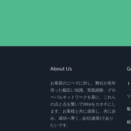
About Us
G
お客様のニーズに対し、弊社が長年
ト
培った幅広い知識、実践経験、グロ
ソ
ーバルネットワークを基に、これら
の点と点を繋いでIdeaをカタチにし
取
ます。お客様と共に成長し、共に歩
み、成功へ導く…会社(連基)であり
組
たいです。