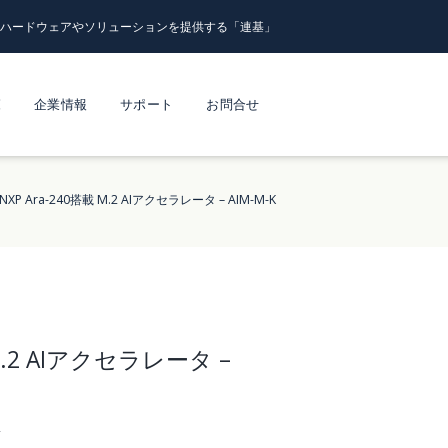
るハードウェアやソリューションを提供する「連基」
覧
企業情報
サポート
お問合せ
NXP Ara-240搭載 M.2 AIアクセラレータ – AIM-M-K
 M.2 AIアクセラレータ –
K