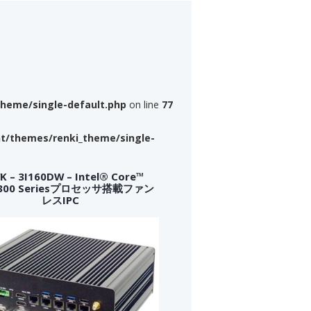
theme/single-default.php
on line
77
nt/themes/renki_theme/single-
 – 3I160DW – Intel® Core™
a 300 Seriesプロセッサ搭載ファン
レスIPC