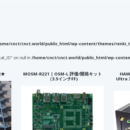
ome/cnct/cnct.world/public_html/wp-content/themes/renki_
cat_ID" on null in
/home/cnct/cnct.world/public_html/wp-conte
内★
MOSM-R221 | OSM-L 評価/開発キット
HAWK
（3.5インチFF)
Ultr