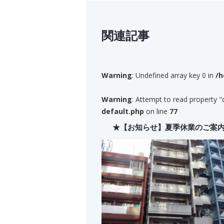
関連記事
Warning
: Undefined array key 0 in
/h
Warning
: Attempt to read property "
default.php
on line
77
★【お知らせ】夏季休業のご案