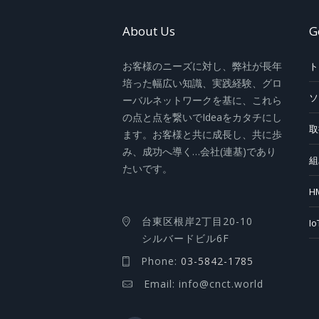
About Us
G
お客様のニーズに対し、弊社が長年
ト
培った幅広い知識、実践経験、グロ
ソ
ーバルネットワークを基に、これら
の点と点を繋いでIdeaをカタチにし
取
ます。お客様と共に成長し、共に歩
み、成功へ導く…会社(連基)であり
組
たいです。
H
台東区根岸2丁目20-10
I
シルバードビル6F
Phone:
03-5842-1785
Email: info@cnct.world