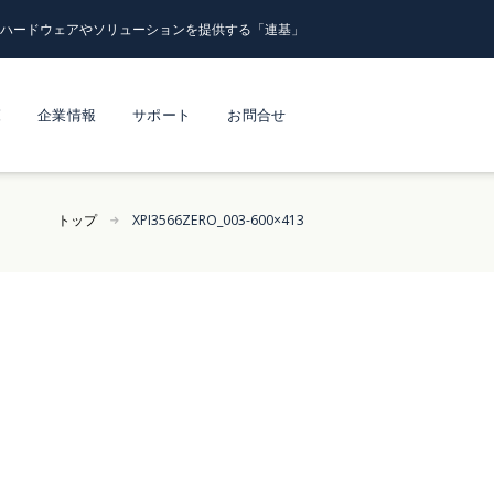
るハードウェアやソリューションを提供する「連基」
覧
企業情報
サポート
お問合せ
トップ
XPI3566ZERO_003-600×413