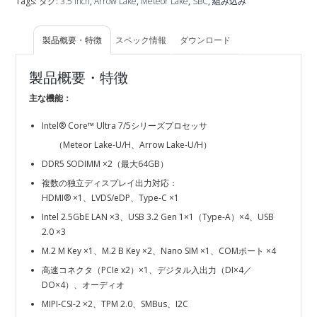
Tags: タグ:
3.5 inch
,
Arrow Lake
,
Meteor Lake
,
SBC
,
組み込み
製品概要・特徴
スペック情報
ダウンロード
製品概要・特徴
主な機能：
Intel® Core™ Ultra 7/5シリーズプロセッサ
（Meteor Lake-U/H、Arrow Lake-U/H）
DDR5 SODIMM ×2（最大64GB）
複数の独立ディスプレイ出力対応：
HDMI® ×1、LVDS/eDP、Type-C ×1
Intel 2.5GbE LAN ×3、USB 3.2 Gen 1×1（Type-A）×4、USB
2.0 ×3
M.2 M Key ×1、M.2 B Key ×2、Nano SIM ×1、COMポート ×4
高速コネクタ（PCIe x2）×1、デジタル入出力（DI×4／
DO×4）、オーディオ
MIPI-CSI-2 ×2、TPM 2.0、SMBus、I2C