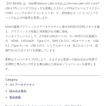
【3I140HW】は、Intel® Meteor Lake-U/HおよびArrow Lake-U/H Core™
Ultra 7/5シリーズプロセッサを搭載した3.5インチPlusフォームファクター
のSBC（シングルボードコンピュータ）で、高性能なエッジコンピューテ
ィングおよびAI処理を実現します。
Intelの最新グラフィックスアーキテクチャと最大64GBのDDR5メモリを備
え、グラフィックス性能と演算能力を大幅に強化。
インターフェースとして、2.5GbE LANポート×3、9～36VDCの広範囲入
力、HDMI、LVDS/eDP、Type-C×1、MIPI-CSI-2×2、HDオーディオ、USB
3.2（Type-A）×4、USB 2.0×3、シリアルポート×4、M.2スロット×3、高
速PCIe x2コネクタ×1を搭載しています。
柔軟なウェハータイプI/Oにより、さまざまな筐体への組み込みが容易で、
汎用性と導入のしやすさを兼ね備えた組込みソリューションを提供しま
す。
Category:
x86 アーキテクチャ
組み込み製品
製品情報