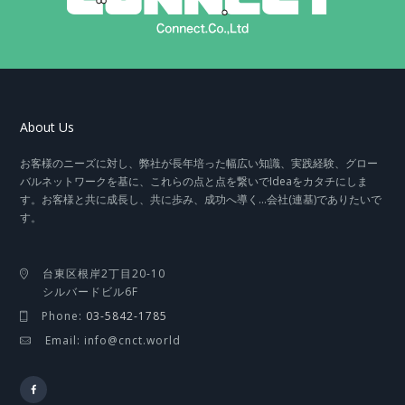
About Us
お客様のニーズに対し、弊社が長年培った幅広い知識、実践経験、グロー
バルネットワークを基に、これらの点と点を繋いでIdeaをカタチにしま
す。お客様と共に成長し、共に歩み、成功へ導く…会社(連基)でありたいで
す。
台東区根岸2丁目20-10
シルバードビル6F
Phone:
03-5842-1785
Email: info@cnct.world