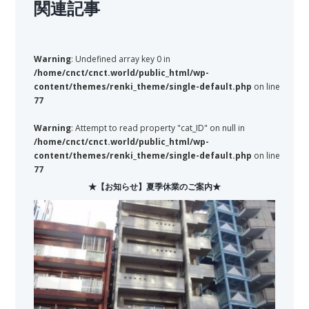
関連記事
Warning
: Undefined array key 0 in
/home/cnct/cnct.world/public_html/wp-
content/themes/renki_theme/single-default.php
on line
77
Warning
: Attempt to read property "cat_ID" on null in
/home/cnct/cnct.world/public_html/wp-
content/themes/renki_theme/single-default.php
on line
77
★【お知らせ】夏季休業のご案内★