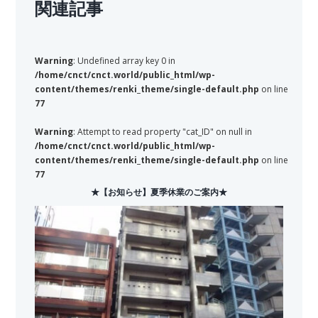
関連記事
Warning
: Undefined array key 0 in
/home/cnct/cnct.world/public_html/wp-
content/themes/renki_theme/single-default.php
on line
77
Warning
: Attempt to read property "cat_ID" on null in
/home/cnct/cnct.world/public_html/wp-
content/themes/renki_theme/single-default.php
on line
77
★【お知らせ】夏季休業のご案内★