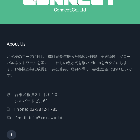
About Us
お客様のニーズに対し、弊社が長年培った幅広い知識、実践経験、グロー
バルネットワークを基に、これらの点と点を繋いでIdeaをカタチにしま
す。お客様と共に成長し、共に歩み、成功へ導く…会社(連基)でありたいで
す。
台東区根岸2丁目20-10
シルバードビル6F
Phone:
03-5842-1785
Email: info@cnct.world