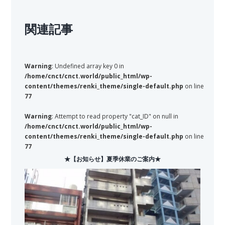
関連記事
Warning
: Undefined array key 0 in
/home/cnct/cnct.world/public_html/wp-
content/themes/renki_theme/single-default.php
on line
77
Warning
: Attempt to read property "cat_ID" on null in
/home/cnct/cnct.world/public_html/wp-
content/themes/renki_theme/single-default.php
on line
77
★【お知らせ】夏季休業のご案内★