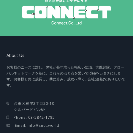
About Us
お客様のニーズに対し、弊社が長年培った幅広い知識、実践経験、グロー
バルネットワークを基に、これらの点と点を繋いでIdeaをカタチにしま
す。お客様と共に成長し、共に歩み、成功へ導く…会社(連基)でありたいで
す。
台東区根岸2丁目20-10
シルバードビル6F
Phone:
03-5842-1785
Email: info@cnct.world