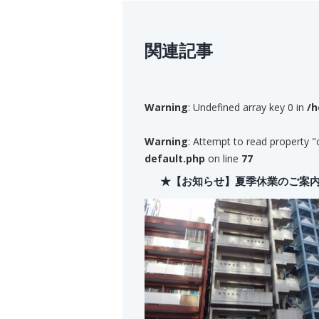
関連記事
Warning
: Undefined array key 0 in
/h
Warning
: Attempt to read property "
default.php
on line
77
★【お知らせ】夏季休業のご案