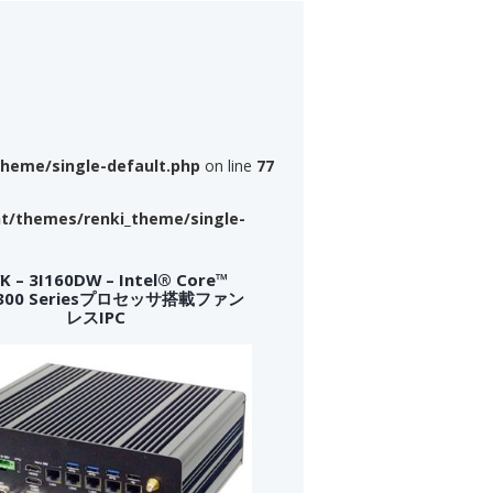
theme/single-default.php
on line
77
nt/themes/renki_theme/single-
 – 3I160DW – Intel® Core™
a 300 Seriesプロセッサ搭載ファン
レスIPC