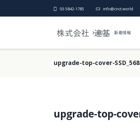
03-5842-1785
info@cnct.world
トップ
新着情報
upgrade-top-cover-SSD_568
upgrade-top-cove