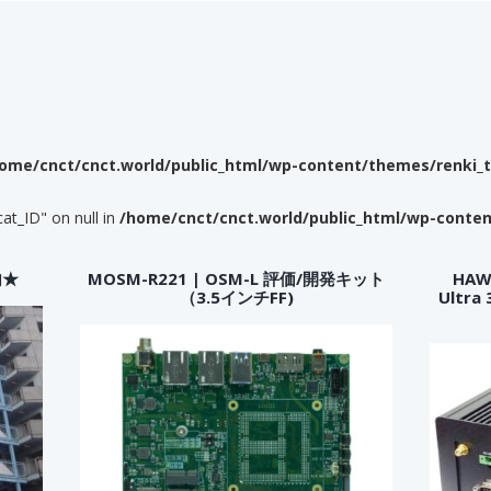
ome/cnct/cnct.world/public_html/wp-content/themes/renki_
cat_ID" on null in
/home/cnct/cnct.world/public_html/wp-conte
内★
MOSM-R221 | OSM-L 評価/開発キット
HAWK
（3.5インチFF)
Ultr