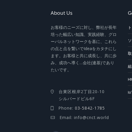
About Us
G
お客様のニーズに対し、弊社が長年
ト
培った幅広い知識、実践経験、グロ
ソ
ーバルネットワークを基に、これら
の点と点を繋いでIdeaをカタチにし
取
ます。お客様と共に成長し、共に歩
み、成功へ導く…会社(連基)であり
組
たいです。
H
台東区根岸2丁目20-10
I
シルバードビル6F
Phone:
03-5842-1785
Email: info@cnct.world