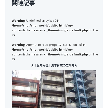
関連記事
Warning
: Undefined array key 0 in
/home/cnct/cnct.world/public_html/wp-
content/themes/renki_theme/single-default.php
on line
77
Warning
: Attempt to read property "cat_ID" on null in
/home/cnct/cnct.world/public_html/wp-
content/themes/renki_theme/single-default.php
on line
77
★【お知らせ】夏季休業のご案内★