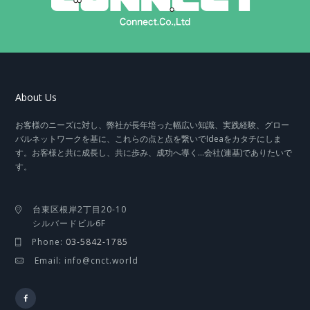
About Us
お客様のニーズに対し、弊社が長年培った幅広い知識、実践経験、グロー
バルネットワークを基に、これらの点と点を繋いでIdeaをカタチにしま
す。お客様と共に成長し、共に歩み、成功へ導く…会社(連基)でありたいで
す。
台東区根岸2丁目20-10
シルバードビル6F
Phone:
03-5842-1785
Email: info@cnct.world