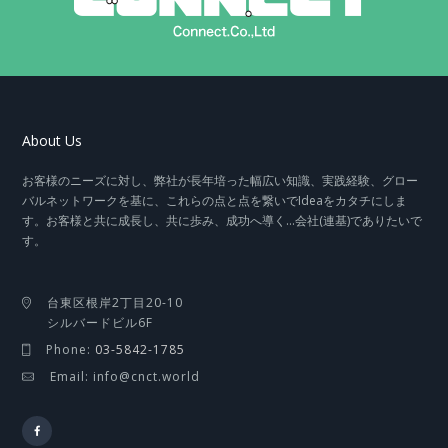
About Us
お客様のニーズに対し、弊社が長年培った幅広い知識、実践経験、グロー
バルネットワークを基に、これらの点と点を繋いでIdeaをカタチにしま
す。お客様と共に成長し、共に歩み、成功へ導く…会社(連基)でありたいで
す。
台東区根岸2丁目20-10
シルバードビル6F
Phone:
03-5842-1785
Email: info@cnct.world