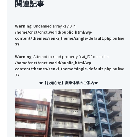
関連記事
Warning
: Undefined array key 0 in
/home/cnct/cnct.world/public_html/wp-
content/themes/renki_theme/single-default.php
on line
77
Warning
: Attempt to read property "cat_ID" on null in
/home/cnct/cnct.world/public_html/wp-
content/themes/renki_theme/single-default.php
on line
77
★【お知らせ】夏季休業のご案内★