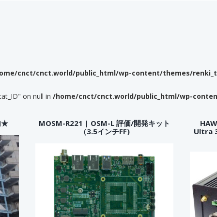
ome/cnct/cnct.world/public_html/wp-content/themes/renki_
cat_ID" on null in
/home/cnct/cnct.world/public_html/wp-conte
内★
MOSM-R221 | OSM-L 評価/開発キット
HAWK
（3.5インチFF)
Ultr