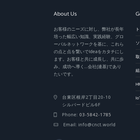
About Us
G
お客様のニーズに対し、弊社が長年
ト
培った幅広い知識、実践経験、グロ
ソ
ーバルネットワークを基に、これら
の点と点を繋いでIdeaをカタチにし
取
ます。お客様と共に成長し、共に歩
み、成功へ導く…会社(連基)であり
組
たいです。
H
台東区根岸2丁目20-10
I
シルバードビル6F
Phone:
03-5842-1785
Email: info@cnct.world