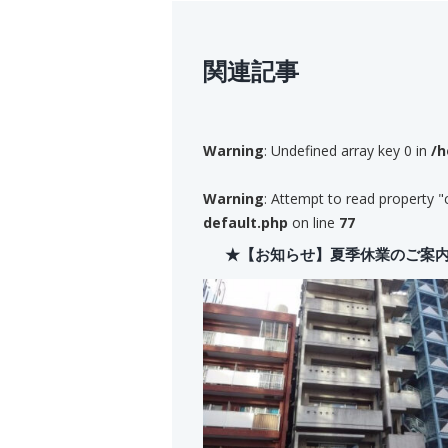
関連記事
Warning
: Undefined array key 0 in
/h
Warning
: Attempt to read property "
default.php
on line
77
★【お知らせ】夏季休業のご案