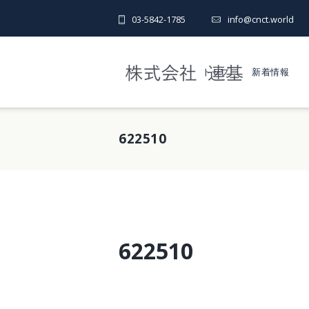
03-5842-1785
info@cnct.world
トップ
新着情報
622510
622510