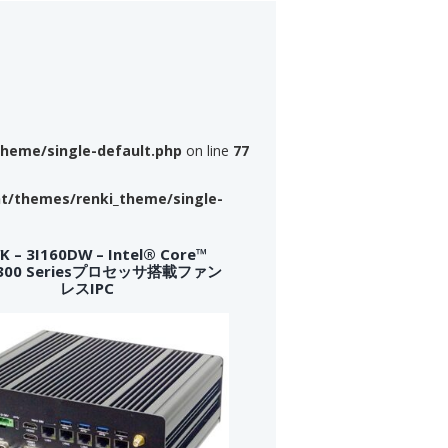
theme/single-default.php
on line
77
nt/themes/renki_theme/single-
 – 3I160DW – Intel® Core™
a 300 Seriesプロセッサ搭載ファン
レスIPC