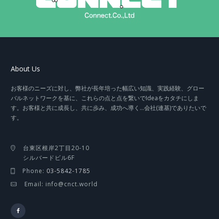
About Us
お客様のニーズに対し、弊社が長年培った幅広い知識、実践経験、グロー
バルネットワークを基に、これらの点と点を繋いでIdeaをカタチにしま
す。お客様と共に成長し、共に歩み、成功へ導く…会社(連基)でありたいで
す。
台東区根岸2丁目20-10
シルバードビル6F
Phone:
03-5842-1785
Email: info@cnct.world