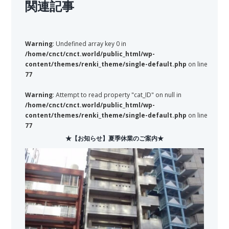
関連記事
Warning
: Undefined array key 0 in
/home/cnct/cnct.world/public_html/wp-
content/themes/renki_theme/single-default.php
on line
77
Warning
: Attempt to read property "cat_ID" on null in
/home/cnct/cnct.world/public_html/wp-
content/themes/renki_theme/single-default.php
on line
77
★【お知らせ】夏季休業のご案内★