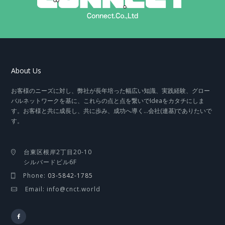
About Us
お客様のニーズに対し、弊社が長年培った幅広い知識、実践経験、グロー
バルネットワークを基に、これらの点と点を繋いでIdeaをカタチにしま
す。お客様と共に成長し、共に歩み、成功へ導く…会社(連基)でありたいで
す。
台東区根岸2丁目20-10
シルバードビル6F
Phone:
03-5842-1785
Email: info@cnct.world