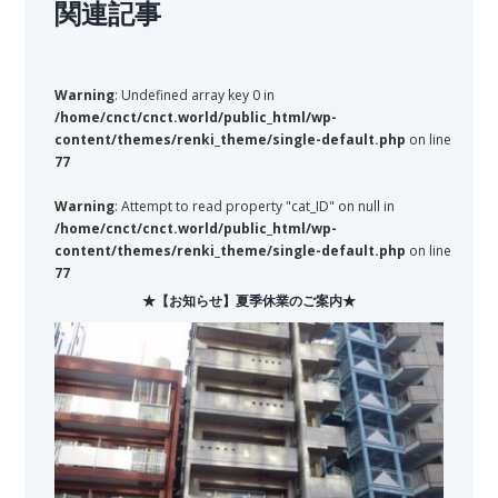
関連記事
Warning
: Undefined array key 0 in
/home/cnct/cnct.world/public_html/wp-
content/themes/renki_theme/single-default.php
on line
77
Warning
: Attempt to read property "cat_ID" on null in
/home/cnct/cnct.world/public_html/wp-
content/themes/renki_theme/single-default.php
on line
77
★【お知らせ】夏季休業のご案内★