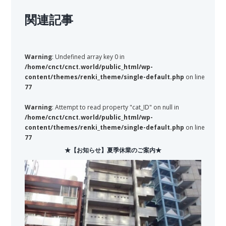
関連記事
Warning
: Undefined array key 0 in
/home/cnct/cnct.world/public_html/wp-
content/themes/renki_theme/single-default.php
on line
77
Warning
: Attempt to read property "cat_ID" on null in
/home/cnct/cnct.world/public_html/wp-
content/themes/renki_theme/single-default.php
on line
77
★【お知らせ】夏季休業のご案内★