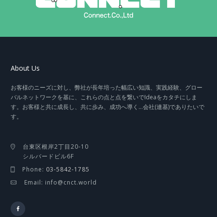
About Us
お客様のニーズに対し、弊社が長年培った幅広い知識、実践経験、グロー
バルネットワークを基に、これらの点と点を繋いでIdeaをカタチにしま
す。お客様と共に成長し、共に歩み、成功へ導く…会社(連基)でありたいで
す。
台東区根岸2丁目20-10
シルバードビル6F
Phone:
03-5842-1785
Email: info@cnct.world