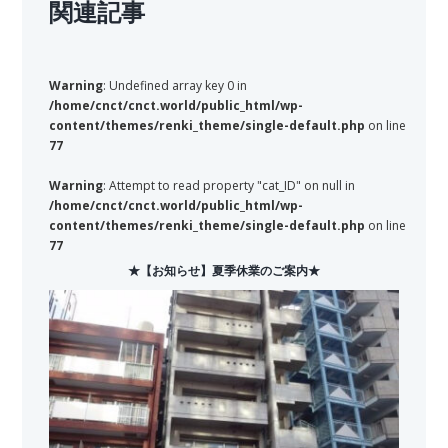
関連記事
Warning
: Undefined array key 0 in
/home/cnct/cnct.world/public_html/wp-
content/themes/renki_theme/single-default.php
on line
77
Warning
: Attempt to read property "cat_ID" on null in
/home/cnct/cnct.world/public_html/wp-
content/themes/renki_theme/single-default.php
on line
77
★【お知らせ】夏季休業のご案内★