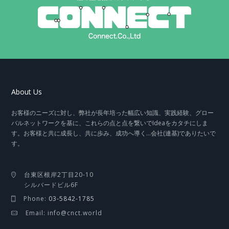
About Us
お客様のニーズに対し、弊社が長年培った幅広い知識、実践経験、グロー
バルネットワークを基に、これらの点と点を繋いでIdeaをカタチにしま
す。お客様と共に成長し、共に歩み、成功へ導く…会社(連基)でありたいで
す。
台東区根岸2丁目20-10
シルバードビル6F
Phone:
03-5842-1785
Email: info@cnct.world