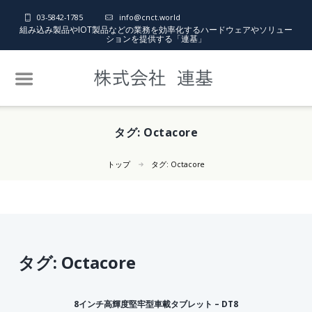
03-5842-1785
info@cnct.world
組み込み製品やIOT製品などの業務を効率化するハードウェアやソリュー
ションを提供する「連基」
タグ:
Octacore
トップ
タグ:
Octacore
タグ:
Octacore
8インチ高輝度堅牢型車載タブレット – DT8