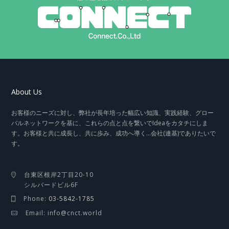
About Us
お客様のニーズに対し、弊社が長年培った幅広い知識、実践経験、グロー
バルネットワークを基に、これらの点と点を繋いでIdeaをカタチにしま
す。お客様と共に成長し、共に歩み、成功へ導く…会社(連基)でありたいで
す。
台東区根岸2丁目20-10
シルバードビル6F
Phone:
03-5842-1785
Email: info@cnct.world