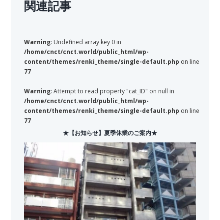
関連記事
Warning
: Undefined array key 0 in
/home/cnct/cnct.world/public_html/wp-
content/themes/renki_theme/single-default.php
on line
77
Warning
: Attempt to read property "cat_ID" on null in
/home/cnct/cnct.world/public_html/wp-
content/themes/renki_theme/single-default.php
on line
77
★【お知らせ】夏季休業のご案内★