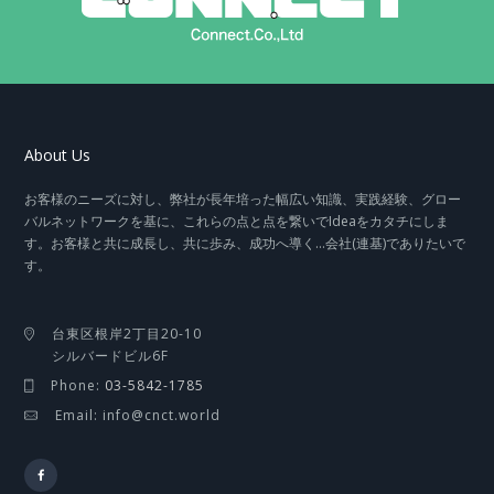
About Us
お客様のニーズに対し、弊社が長年培った幅広い知識、実践経験、グロー
バルネットワークを基に、これらの点と点を繋いでIdeaをカタチにしま
す。お客様と共に成長し、共に歩み、成功へ導く…会社(連基)でありたいで
す。
台東区根岸2丁目20-10
シルバードビル6F
Phone:
03-5842-1785
Email: info@cnct.world