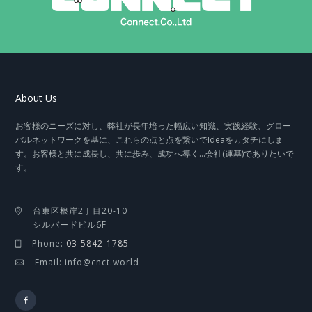
About Us
お客様のニーズに対し、弊社が長年培った幅広い知識、実践経験、グロー
バルネットワークを基に、これらの点と点を繋いでIdeaをカタチにしま
す。お客様と共に成長し、共に歩み、成功へ導く…会社(連基)でありたいで
す。
台東区根岸2丁目20-10
シルバードビル6F
Phone:
03-5842-1785
Email: info@cnct.world