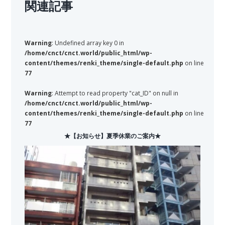
関連記事
Warning
: Undefined array key 0 in
/home/cnct/cnct.world/public_html/wp-
content/themes/renki_theme/single-default.php
on line
77
Warning
: Attempt to read property "cat_ID" on null in
/home/cnct/cnct.world/public_html/wp-
content/themes/renki_theme/single-default.php
on line
77
★【お知らせ】夏季休業のご案内★