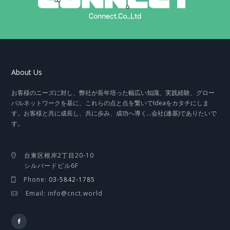
About Us
お客様のニーズに対し、弊社が長年培った幅広い知識、実践経験、グロー
バルネットワークを基に、これらの点と点を繋いでIdeaをカタチにしま
す。お客様と共に成長し、共に歩み、成功へ導く…会社(連基)でありたいで
す。
台東区根岸2丁目20-10
シルバードビル6F
Phone:
03-5842-1785
Email: info@cnct.world