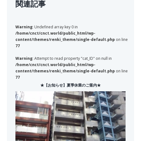
関連記事
Warning
: Undefined array key 0 in
/home/cnct/cnct.world/public_html/wp-
content/themes/renki_theme/single-default.php
on line
77
Warning
: Attempt to read property "cat_ID" on null in
/home/cnct/cnct.world/public_html/wp-
content/themes/renki_theme/single-default.php
on line
77
★【お知らせ】夏季休業のご案内★