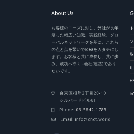
About Us
G
お客様のニーズに対し、弊社が長年
ト
培った幅広い知識、実践経験、グロ
ソ
ーバルネットワークを基に、これら
の点と点を繋いでIdeaをカタチにし
取
ます。お客様と共に成長し、共に歩
み、成功へ導く…会社(連基)であり
組
たいです。
H
台東区根岸2丁目20-10
I
シルバードビル6F
Phone:
03-5842-1785
Email: info@cnct.world