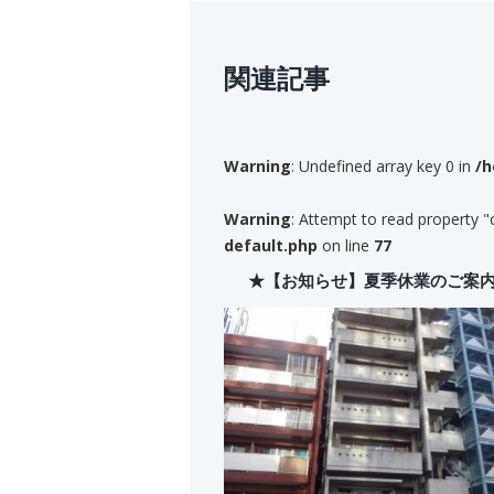
関連記事
Warning
: Undefined array key 0 in
/h
Warning
: Attempt to read property "
default.php
on line
77
★【お知らせ】夏季休業のご案