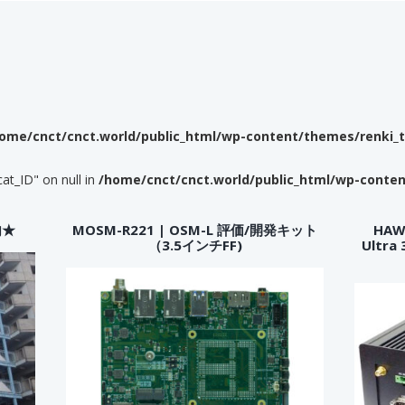
ome/cnct/cnct.world/public_html/wp-content/themes/renki_
cat_ID" on null in
/home/cnct/cnct.world/public_html/wp-conte
内★
MOSM-R221 | OSM-L 評価/開発キット
HAWK
（3.5インチFF)
Ultr